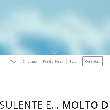
Top
Chi siamo
Punti di forza
Il team
Contattaci
SULENTE E…
MOLTO DI