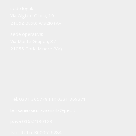
sede legale:
Via Olgiate Olona, 10
21052 Busto Arsizio (VA)
sede operativa:
Via Monte Grappa, 37
21055 Gorla Minore (VA)
Tel. 0331 365778 Fax 0331 369371
borsaniassicurazionisrls@pec.it
p. iva 03682390129
Iscr. RUI n. B000616284